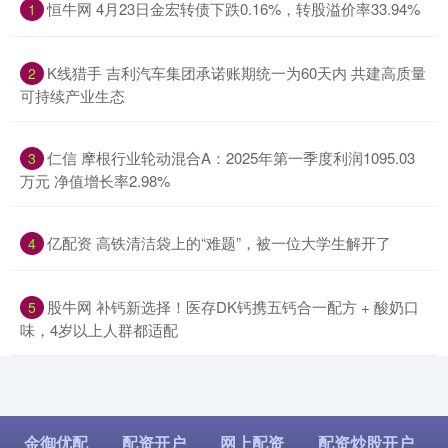
​恒牛网 4月23日金宏转债下跌0.16%，转股溢价率33.94%
1
​K线猎手 吉利汽车集团承诺账期统一为60天内 共建高质量
2
可持续产业生态
​仁信 摩根行业轮动混合A：2025年第一季度利润1095.03
3
万元 净值增长率2.98%
​亿配资 高铁清洁袋上的“难题”，被一位大学生解开了
4
​股牛网 补钙新选择！医存DK钙携五钙合一配方 + 酸奶口
5
味，4岁以上人群都适配
金御优配
配资开户
网上配资
配资炒股开户