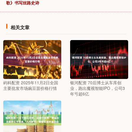
歌》书写丝路史诗
相关文章
屿科配资 2025年11月2日全国
银河配资 70后博士从车库创
主要批发市场豌豆苗价格行情
业，跑出魔视智能IPO，公司3
年亏超6亿