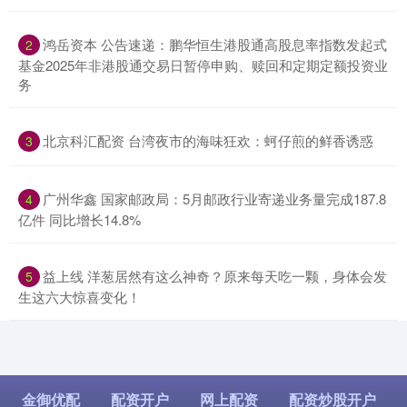
​鸿岳资本 公告速递：鹏华恒生港股通高股息率指数发起式
2
基金2025年非港股通交易日暂停申购、赎回和定期定额投资业
务
​北京科汇配资 台湾夜市的海味狂欢：蚵仔煎的鲜香诱惑
3
​广州华鑫 国家邮政局：5月邮政行业寄递业务量完成187.8
4
亿件 同比增长14.8%
​益上线 洋葱居然有这么神奇？原来每天吃一颗，身体会发
5
生这六大惊喜变化！
金御优配
配资开户
网上配资
配资炒股开户