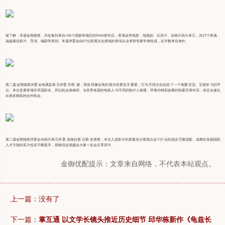
据了解，本届金熊猫奖，共征集到来自126个国家和地区的5343部作品，奖项设有电影、电视剧、纪录片、动画片四大单元，共27个奖项，
涵盖最佳影片、导演、编剧等类别。本届评委会由27位影视文化领域的资深从业者和专家学者组成，近半数来自海外。
第二届金熊猫奖评委会电视剧单元评委 乔西·黛：我觉得像这类的新兴竞赛至关重要，它为不同文化创造了一个相聚交流、互相学习的平
台。本次竞赛奖项非常国际化，所以机会很难得。当世界各国的电影人与不同的制片人相遇，怀着对精彩故事的热爱开展对话，肯定会催生
出很多精彩的合作机会。
第二届金熊猫奖评委会动画片单元评委 道格拉斯·汉斯·史密斯：本次入选影片的质量充分展现出这个行业的进步万隆优配，成都在发掘国际
人才方面的实力也在不断提升，我相信这场盛会大家一定会乐享其中。
金御优配提示：文章来自网络，不代表本站观点。
上一篇：没有了
下一篇：
掌互通 以文学长镜头推近历史细节 邱华栋新作《龟兹长