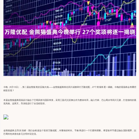
今晚（9月13日），第二届金熊猫奖的压轴大戏——金熊猫盛典将在四川成都举行万隆优配，27个奖项将逐一揭晓。今晚的现场将会有哪些
精彩呈现？
本届金熊猫盛典现场设计融合了巴蜀风情与国际审美，采用三面式沉浸舞台作为整体布局，融入竹林、巴山蜀水等四川元素，打造独特的视
觉风格。这两天，导演组进行了全流程彩排。
金熊猫盛典总导演 段嵘：我们会根据这个彩排万隆优配，对整体的时长、节奏再进行一个打磨和调整。希望各环节通过融合国际视野，以
巴蜀特色来推动多元文明对话交流。