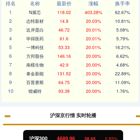
排名
名称
最新价
涨幅
换手率
1
N展芯
118.02
403.28%
62.67%
2
志特新材
14.8
20.03%
10.81%
3
近岸蛋白
46.72
20.01%
5.08%
4
毕得医药
61.6
20.01%
5.79%
5
一博科技
53.33
20.01%
16.21%
6
方邦股份
146.16
20.00%
6.62%
7
南模生物
42.9
20.00%
4.68%
8
泰金新能
131.52
20.00%
22.89%
9
百普赛斯
64.75
20.00%
11.09%
10
锴威特
93.38
20.00%
1.76%
沪深京行情 实时轮播
沪深300
4689.96
38.65
0.83%