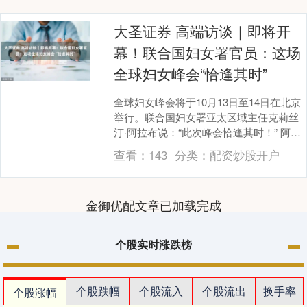
大圣证券 高端访谈｜即将开
幕！联合国妇女署官员：这场
全球妇女峰会“恰逢其时”
全球妇女峰会将于10月13日至14日在北京
举行。联合国妇女署亚太区域主任克莉丝
汀·阿拉布说：“此次峰会恰逢其时！” 阿拉
布认为，目前距离2030年可持续发展议
查看：
143
分类：
配资炒股开户
程....
金御优配文章已加载完成
个股实时涨跌榜
个股跌幅
个股流入
个股流出
换手率
个股涨幅