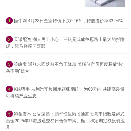
恒牛网 4月23日金宏转债下跌0.16%，转股溢价率33.94%
1
天诚配资 湖人勇士小心，三状元或成争冠路上最大的拦路
2
虎，黑马将搅局西部
策略宝 通胀未回落前不急于降息 美联储官员再度释放“按
3
兵不动”信号
K线猎手 吉利汽车集团承诺账期统一为60天内 共建高质量
4
可持续产业生态
鸿岳资本 公告速递：鹏华恒生港股通高股息率指数发起式
5
基金2025年非港股通交易日暂停申购、赎回和定期定额投资业
务