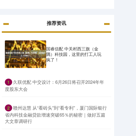
推荐资讯
国睿信配 中关村西三旗（金
隅）科技园，这里的打工人玩
疯了！
​久联优配 中交设计：6月26日将召开2024年年
1
度股东大会
​赣州达慧 从“看砖头”到“看专利”，厦门国际银行
2
省内科技金融贷款增速突破65％的秘密｜做好五篇
大文章调研行