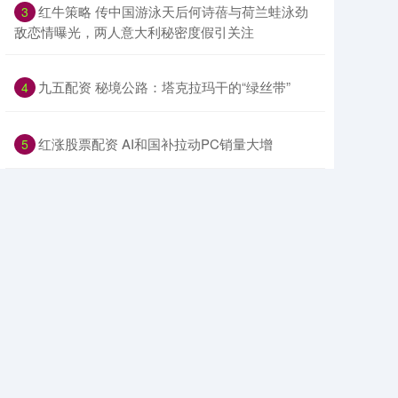
​红牛策略 传中国游泳天后何诗蓓与荷兰蛙泳劲
3
敌恋情曝光，两人意大利秘密度假引关注
​九五配资 秘境公路：塔克拉玛干的“绿丝带”
4
​红涨股票配资 AI和国补拉动PC销量大增
5