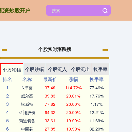
配资炒股开户
个股实时涨跌榜
个股跌幅
个股流入
个股流出
换手率
个股涨幅
排名
名称
最新价
涨幅
换手率
1
N津富
37.49
114.72%
77.46%
2
威尔高
39.83
20.01%
17.76%
3
锴威特
77.82
20.00%
1.17%
4
科翔股份
64.32
20.00%
12.21%
5
蜀道装备
33.61
19.99%
11.69%
6
中巨芯
27.85
19.99%
32.20%