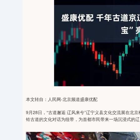
35
深证成指
14110.12
21.92
0.57%
-34.08
本文转自：人民网-北京频道盛康优配
9月28日，“古道邂逅 辽风来兮”辽宁义县文化交流展在
铃古道的文化对话为纽带，为首都市民带来一场沉浸式的辽