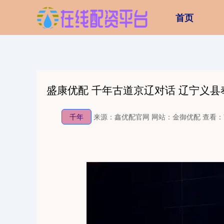
首页
盛康优配 千年古道京辽对话 辽宁义县
千年
来源：鑫优配官网
网站：金御优配
查看：