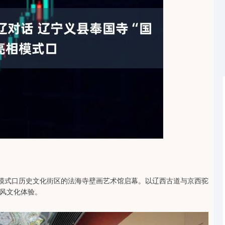
沪深300
4651.31
-0.24%
-6.85
-0.15%
北京模式口历史文化街区的法海寺壁画艺术馆启幕。以辽西古道与京西驼
风文化体验。