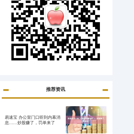
推荐资讯
易速宝 办公室门口听到内幕消
息……炒股赚了，罚单来了