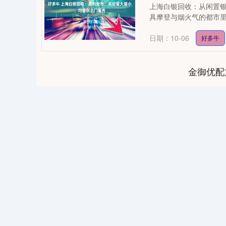
上海白银回收：从闲置银
具摩登与烟火气的都市
——....
日期：10-06
好多牛
金御优配
35
深证成指
14110.12
21.92
0.57%
-34.08