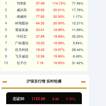
1
N津富
37.49
114.72%
77.46%
2
威尔高
39.83
20.01%
17.76%
3
锴威特
77.82
20.00%
1.17%
4
科翔股份
64.32
20.00%
12.21%
5
蜀道装备
33.61
19.99%
11.69%
6
中巨芯
27.85
19.99%
32.20%
7
广哈通信
19.03
19.99%
5.84%
8
欣天科技
18.02
19.97%
28.44%
9
飞天诚信
12.56
19.96%
8.49%
10
任子行
7.16
19.93%
31.42%
沪深京行情 实时轮播
北证50
1122.88
创业板
3.42
0.30%