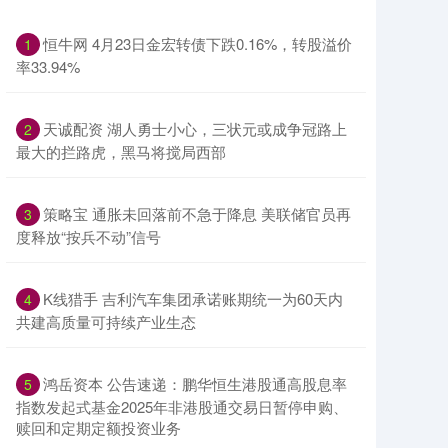
恒牛网 4月23日金宏转债下跌0.16%，转股溢价
1
率33.94%
天诚配资 湖人勇士小心，三状元或成争冠路上
2
最大的拦路虎，黑马将搅局西部
策略宝 通胀未回落前不急于降息 美联储官员再
3
度释放“按兵不动”信号
K线猎手 吉利汽车集团承诺账期统一为60天内
4
共建高质量可持续产业生态
鸿岳资本 公告速递：鹏华恒生港股通高股息率
5
指数发起式基金2025年非港股通交易日暂停申购、
赎回和定期定额投资业务