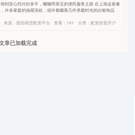
饰到安心托付好多牛，嘟嘟芮珠宝的便民服务之路 在上海这座兼
里，许多家庭的抽屉深处，或许都藏着几件承载时光的白银饰品
来源：股指期货配资平台
查看：
181
分类：
配资炒股开户
文章已加载完成
沪深300
4651.31
-0.24%
-6.85
-0.15%