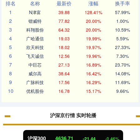
排名
名称
最新价
涨幅
换手率
1
N津富
39.88
128.41%
57.99%
2
锴威特
77.82
20.00%
1.00%
3
科翔股份
64.32
20.00%
10.59%
4
广哈通信
19.03
19.99%
5.59%
5
欣天科技
18.02
19.97%
27.33%
6
飞天诚信
12.56
19.96%
7.30%
7
中巨芯
27.13
16.89%
23.70%
8
威尔高
38.64
16.42%
14.08%
9
广脉科技
17.56
16.29%
11.69%
10
优机股份
16.78
15.17%
9.66%
沪深京行情 实时轮播
沪深300
4636.71
-21.44
-0.46%