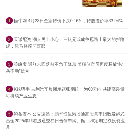
恒牛网 4月23日金宏转债下跌0.16%，转股溢价率33.94%
1
天诚配资 湖人勇士小心，三状元或成争冠路上最大的拦路
2
虎，黑马将搅局西部
策略宝 通胀未回落前不急于降息 美联储官员再度释放“按
3
兵不动”信号
K线猎手 吉利汽车集团承诺账期统一为60天内 共建高质量
4
可持续产业生态
鸿岳资本 公告速递：鹏华恒生港股通高股息率指数发起式
5
基金2025年非港股通交易日暂停申购、赎回和定期定额投资业
务